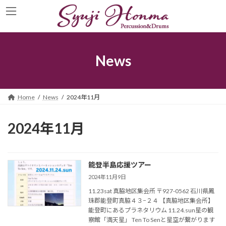
コ
ナ
ン
ビ
テ
ゲ
ン
ー
ツ
シ
へ
ョ
News
ス
ン
キ
に
ッ
移
プ
動
Home
News
2024年11月
2024年11月
能登半島応援ツアー
2024年11月9日
11.23sat 真脇地区集会所 〒927-0562 石川県鳳
珠郡能登町真脇４３−２４ 【真脇地区集会所】
能登町にあるプラネタリウム 11.24.sun星の観
察館「満天星」 Ten To Senと星空が繋がります