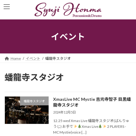
コ
ナ
ン
ビ
テ
ゲ
ン
ー
ツ
シ
へ
ョ
イベント
ス
ン
キ
に
ッ
移
プ
動
Home
イベント
蟠龍寺スタジオ
蟠龍寺スタジオ
XmasLive MC Mystie 吉光寺智子 目黒蟠
蟠龍寺スタジオ
龍寺スタジオ
2024年12月5日
12.25 wed Xmas Live 蟠龍寺スタジオ(ばんりゅ
うじ) お手で
Xmas Live
2 PLAYERS -
MC Mystie(voice […]