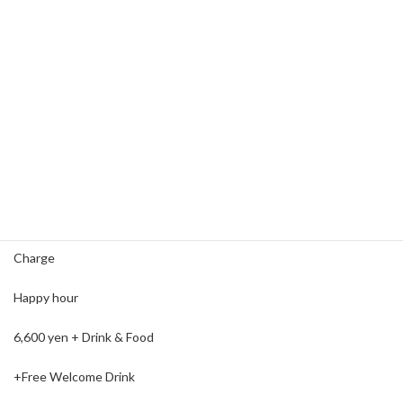
YOKOHAMA J’s CLUB
Open18:30. Close 0:00
18:30～19:45 Happy hour
19:45～22:30 Performance time
(1st 20:00 2nd 21:00 3rd 22:00 )
3 stages 30 minutes each
Charge
Happy hour
6,600 yen + Drink & Food
+Free Welcome Drink