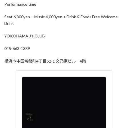
Performance time
Seat 6,000yen + Music 4,000yen + Drink & Food+Free Welcome
Drink
YOKOHAMA J’s CLUB
045-663-1339
横浜市中区常盤町4丁目52-1 文乃家ビル 4階