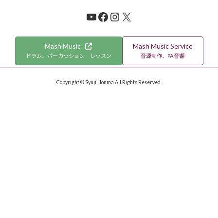
YouTube
Facebook
Instagram
X
Mash Music
Mash Music Service
ドラム、パーカッション レッスン
音源制作、PA音響
Copyright © Syuji Honma All Rights Reserved.