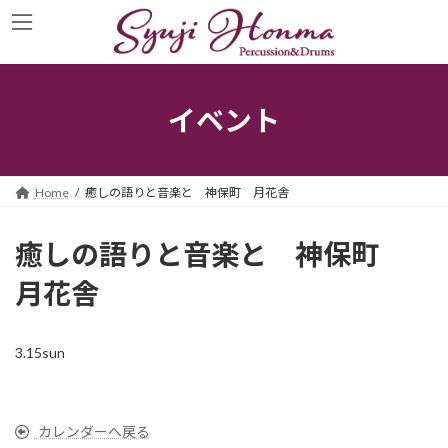
コ
ナ
ン
ビ
テ
ゲ
ン
ー
ツ
シ
へ
ョ
イベント
ス
ン
キ
に
ッ
移
プ
動
Home
癒しの語りと音楽と 神保町 月花舎
癒しの語りと音楽と 神保町
月花舎
3.15sun
カレンダーへ戻る