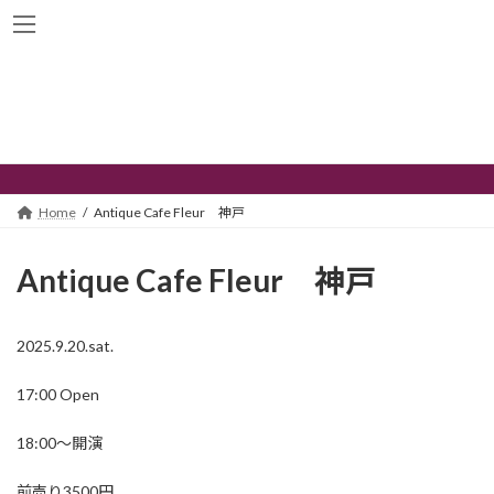
コ
ナ
ン
ビ
テ
ゲ
ン
ー
ツ
シ
へ
ョ
イベント
ス
ン
キ
に
ッ
移
プ
動
Home
Antique Cafe Fleur 神戸
Antique Cafe Fleur 神戸
2025.9.20.sat.
17:00 Open
18:00～開演
前売り3500円