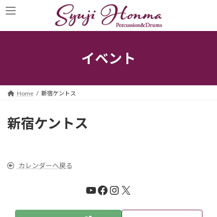
コ
ナ
ン
ビ
テ
ゲ
ン
ー
ツ
シ
へ
ョ
イベント
ス
ン
キ
に
ッ
移
プ
動
Home
新宿ケントス
新宿ケントス
カレンダーへ戻る
YouTube
Facebook
Instagram
X