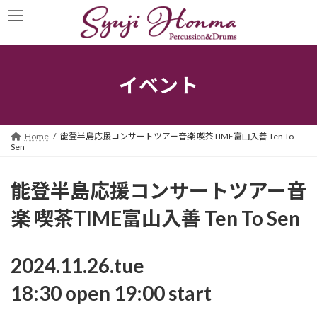
コ
ナ
ン
ビ
テ
ゲ
ン
ー
ツ
シ
へ
ョ
イベント
ス
ン
キ
に
ッ
移
プ
動
Home
能登半島応援コンサートツアー音楽 喫茶TIME富山入善 Ten To
Sen
能登半島応援コンサートツアー音
楽 喫茶TIME富山入善 Ten To Sen
2024.11.26.tue
18:30 open 19:00 start