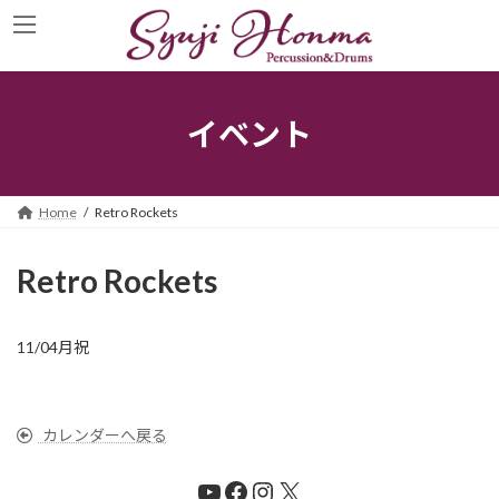
コ
ナ
ン
ビ
テ
ゲ
ン
ー
ツ
シ
へ
ョ
イベント
ス
ン
キ
に
ッ
移
プ
動
Home
Retro Rockets
Retro Rockets
11/04月祝
カレンダーへ戻る
YouTube
Facebook
Instagram
X