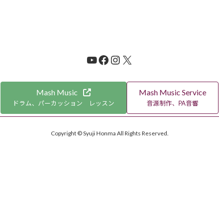
YouTube
Facebook
Instagram
X
Mash Music
Mash Music Service
ドラム、パーカッション レッスン
音源制作、PA音響
Copyright © Syuji Honma All Rights Reserved.