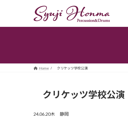
コ
ナ
ン
ビ
テ
ゲ
ン
ー
ツ
シ
へ
ョ
ス
ン
キ
に
ッ
移
プ
動
Home
クリケッツ学校公演
クリケッツ学校公演
24.06.20木 静岡